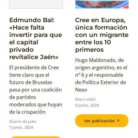
Edmundo Bal:
Cree en Europa,
«Hace falta
única formación
invertir para que
con un migrante
el capital
entre los 10
privado
primeros
revitalice Jaén»
Hugo Maldonado, de
El presidente de Cree
origen argentino, es el
tiene claro que el
nº 6 y el responsable
futuro de Bruselas
de Política Exterior de
pasa por una coalición
Nexo
de partidos
Marc vidal
moderados que huyan
6 junio, 2024
de la crispación
Ver publicación
Diario de Jaén
7 junio, 2024