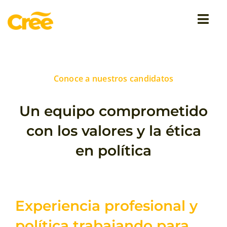
Saltar
al
Togg
contenido
Navi
Cree en Europa
Conoce a nuestros candidatos
Programa
Un equipo comprometido
Mensajes
con los valores y la ética
en política
Campaña
Experiencia profesional y
política trabajando para