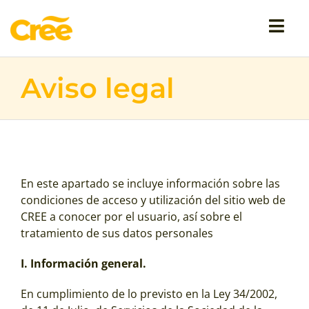
Saltar
al
Togg
contenido
Navi
Conócenos
Aviso legal
Afíliate
Donaciones
En este apartado se incluye información sobre las
condiciones de acceso y utilización del sitio web de
¡Somos noticia!
CREE a conocer por el usuario, así sobre el
tratamiento de sus datos personales
Transparencia
I. Información general.
En cumplimiento de lo previsto en la Ley 34/2002,
Contacto