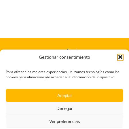
Conócenos
Gestionar consentimiento
Afíliate
Donaciones
Para ofrecer las mejores experiencias, utilizamos tecnologías como las
cookies para almacenar y/o acceder a la información del dispositivo.
¡Somos noticia!
Transparencia
Aceptar
Contacto
Denegar
Ver preferencias
© Copyright 2026 | Cree | Todos los derechos reservados |