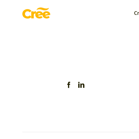
Saltar
al
C
contenido