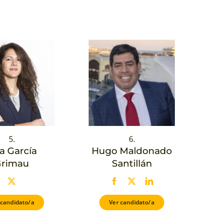
5.
6.
a García
Hugo Maldonado
rimau
Santillán
 candidato/a
Ver candidato/a