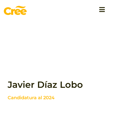
Saltar
al
Togg
contenido
Navi
Cree en Europa
Programa
Mensajes
Campaña
Javier Díaz Lobo
Candidatura al 2024