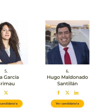
5.
6.
a García
Hugo Maldonado
rimau
Santillán
 candidato/a
Ver candidato/a