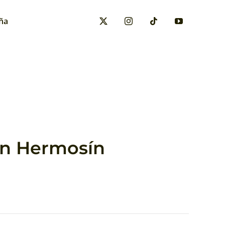
ña
tín Hermosín