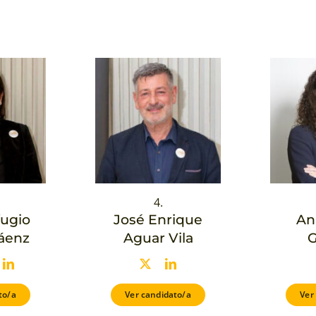
4.
fugio
José Enrique
An
áenz
Aguar Vila
G
to/a
Ver candidato/a
Ver