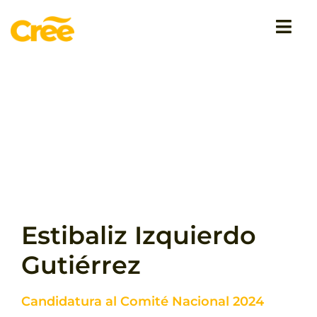
Saltar
al
Togg
contenido
Navi
Cree en Europa
Programa
Mensajes
Campaña
Estibaliz Izquierdo
Gutiérrez
Candidatura al Comité Nacional 2024